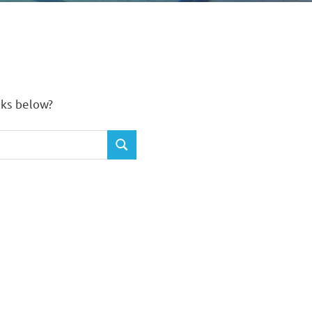
inks below?
SEARCH